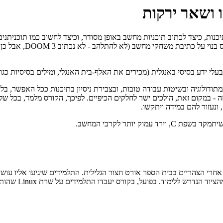
ו ושאר ירקות
כנות, כיצד לכתוב תוכניות מחשב באופן מסודר, וכיצד לחשוב כמו תוכניתנ
מתאים לאופיים וכישרונו
 באנגלית (מכירים את האלף-בית האנגלי, ומילים בסיסיות כגון if, while, print...
מתודולוגיה ובשיטות עבודה טובות, ובצבירת ניסיון בתיכנות ככל האפשר, ב
המבוססים על שפת C לא מטופלים בקורס הזה - במקום זאת, הולכים ישר לחלקים הכיפיים. לפיכך,
ונעזור להם במידה ויתקשו.
 יותר לקרבי המחשב.
אחרי הצהריים בבית הספר אורט חצור הגלילית. התלמידים שיגיעו אליו עוש
הספר מספק לנו א