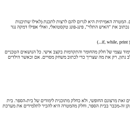
ים. המטרה האמיתית היא לגרום להם לרצות לתכנת (לאילו שתיכנות
תיהם), ולכן הקורס חייב להיות כייפי. לפיכך, הקורס בנוי על כתיבת משחקי מחשב (לא להתלהב - לא נכתוב DOOM 3, אבל כן נכתוב את "האיש התלוי", פינג-פונג טקסטואלי, ואולי אפילו דמקה נגד
)
לימוד עצמי של חלק מהחומר והתקדמות בקצב אישי. כל הנושאים הטכניים
 הקורס מלמד, בכל שלב נתון, רק את מה שצריך כדי לכתוב משחק מסויים. אם וכאשר הילדים
ים זאת מרצונם החופשי, ולא כחלק מתוכנית לימודים של בית-הספר. בית
ת המקום להעביר בו את הקורס, גישה לתלמידים, וחלק מהציוד הנדרש ללימוד. בפועל, בקורס יעבדו התלמידים על שרת Linux שהותקן זה-מכבר בבית הספר, וחלק מהמטרה היא להכיר לתלמידים את מערכת