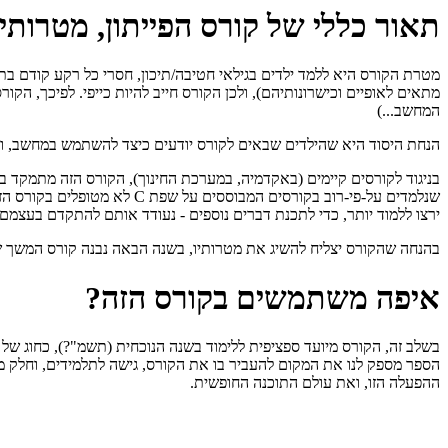
תאור כללי של קורס הפייתון, מטרותי
מטרת הקורס היא ללמד ילדים בגילאי חטיבה/תיכון, חסרי כל רקע קודם בתי
המחשב...)
הנחת היסוד היא שהילדים שבאים לקורס יודעים כיצד להשתמש במחשב, ובעלי ידע בסיסי
בניגוד לקורסים קיימים (באקדמיה, במערכת החינוך), הקורס הזה מתמקד ב
שנלמדים על-פי-רוב בקורסים 
ירצו ללמוד יותר, כדי לתכנת דברים נוספים - נעודד אותם להתקדם בעצמם, 
בהנחה שהקורס יצליח להשיג את מטרותיו, בשנה הבאה נבנה קורס המשך שיתמקד בשפת C, וירד עמוק
איפה משתמשים בקורס הזה?
בשלב זה, הקורס מיועד ספציפית ללימוד בשנה הנוכחית (תשמ"?), כחוג של 
ההפעלה הזו, ואת עולם התוכנה החופשית.